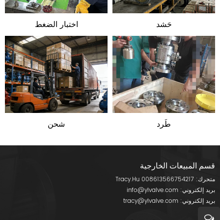
حَشد
اختبار الضغط
طَرد
شحن
قسم المبيعات الخارجية
متحرك:
008613566754217
Tracy.Hu
بريد إلكتروني:
info@ylvalve.com
بريد إلكتروني:
tracy@ylvalve.com