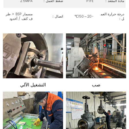
مادة المقعد：
PTFE
ضغط العمل：
2.5MPA
درجة حرارة العم
مسمار BSP × طر
-20～150℃
اتصال：
ل：
ف كتف / أخدود
صب
التشغيل الآلي