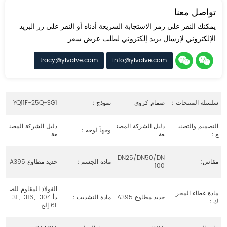
تواصل معنا
يمكنك النقر على رمز الاستجابة السريعة أدناه أو النقر على زر البريد
الإلكتروني لإرسال بريد إلكتروني لطلب عرض سعر.
tracy@ylvalve.com
info@ylvalve.com
سلسلة المنتجات：
صمام كروي
نموذج：
YQ11F-25Q-SG1
التصميم والتصني
دليل الشركة المصن
دليل الشركة المصن
وجهاً لوجه：
ع：
عة
عة
DN25/DN50/DN
مقاس:
مادة الجسم：
حديد مطاوع A395
100
الفولاذ المقاوم للص
مادة غطاء المحر
حديد مطاوع A395
مادة التشذيب：
دأ 304、316、31
ك：
6L إلخ