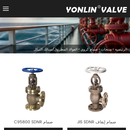
الرئيسية
>
منتجات
>
صمام كروي
>
الفولاذ المطروق/سبائك النيكل
صمام إيقاف JIS SDNR
صمام C95800 SDNR